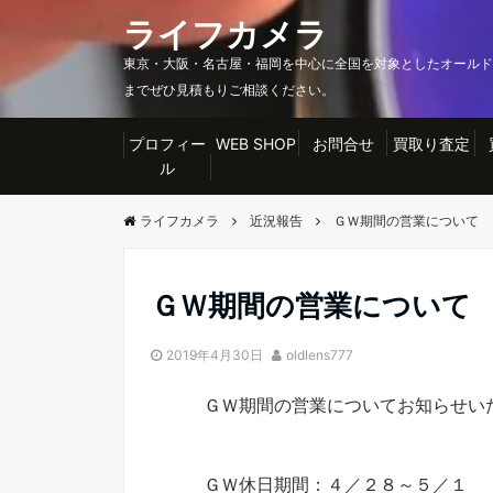
ライフカメラ
東京・大阪・名古屋・福岡を中心に全国を対象としたオールド
までぜひ見積もりご相談ください。
プロフィー
WEB SHOP
お問合せ
買取り査定
ル
ライフカメラ
近況報告
ＧＷ期間の営業について
ＧＷ期間の営業について
2019年4月30日
oldlens777
ＧＷ期間の営業についてお知らせい
ＧＷ休日期間：４／２８～５／１