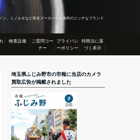
ノン、ミノルタなど有名メーカーから海外のニッチなブランド
れ
検査設備
ご質問コー
プライバシ
特商法に基
ナー
ーポリシー
づく表示
埼玉県ふじみ野市の市報に当店のカメラ
買取広告が掲載されました