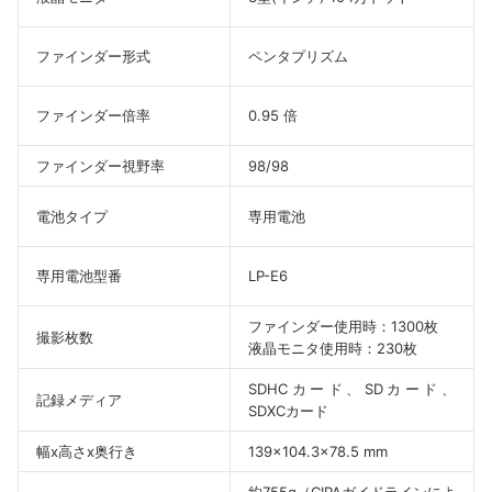
ファインダー形式
ペンタプリズム
ファインダー倍率
0.95 倍
ファインダー視野率
98/98
電池タイプ
専用電池
専用電池型番
LP-E6
ファインダー使用時：1300枚
撮影枚数
液晶モニタ使用時：230枚
SDHCカード、SDカード、
記録メディア
SDXCカード
幅x高さx奥行き
139×104.3×78.5 mm
約755g（CIPAガイドラインによ