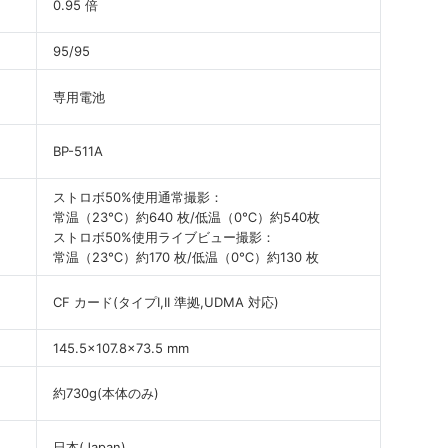
0.95 倍
95/95
専用電池
BP-511A
ストロボ50%使用通常撮影：
常温（23℃）約640 枚/低温（0℃）約540枚
ストロボ50%使用ライブビュー撮影：
常温（23℃）約170 枚/低温（0℃）約130 枚
CF カード(タイプI,II 準拠,UDMA 対応)
145.5×107.8×73.5 mm
約730g(本体のみ)
日本(Japan)