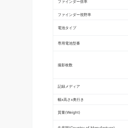
ファインダー倍率
ファインダー視野率
電池タイプ
専用電池型番
撮影枚数
記録メディア
幅x高さx奥行き
質量(Weight)
生産国(Country of Manufacture)