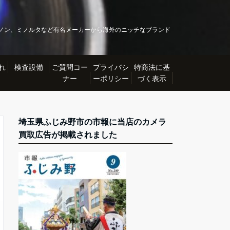
ノン、ミノルタなど有名メーカーから海外のニッチなブランド
れ
検査設備
ご質問コー
プライバシ
特商法に基
ナー
ーポリシー
づく表示
埼玉県ふじみ野市の市報に当店のカメラ
買取広告が掲載されました