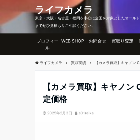
ライフカメラ
東京・大阪・名古屋・福岡を中心に全国を対象としたオールド
までぜひ見積もりご相談ください。
プロフィー
WEB SHOP
お問合せ
買取り査定
ル
ライフカメラ
買取実績
【カメラ買取】キヤノン Can
【カメラ買取】キヤノン Can
定価格
2025年2月3日
s01reika