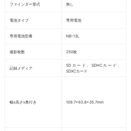
ファインダー形式
無し
電池タイプ
専用電池
専用電池型番
NB-13L
撮影枚数
250枚
SDカード、SDHCカード、
記録メディア
SDXCカード
幅x高さx奥行き
109.7×63.8×35.7mm