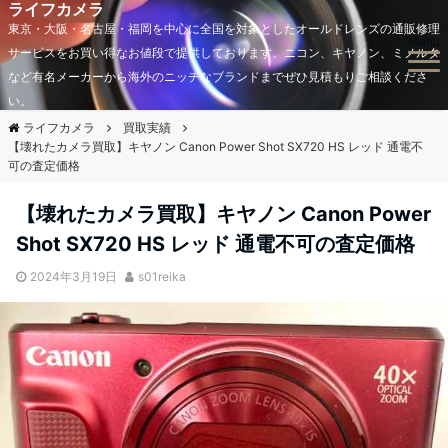
ライフカメラ
東京・大阪・名古屋・福岡を中心に全国を対象としたオールドレンズの通販修理
Menu
サービスをお買い得なお値段で提供しております。ニコン、キヤノン、ミノルタ
など有名メーカーから海外のニッチなブランドまでぜひ見積もりご相談くださ
い。
ライフカメラ
買取実績
【壊れたカメラ買取】キヤノン Canon Power Shot SX720 HS レッド 通電不
可の査定価格
【壊れたカメラ買取】キヤノン Canon Power
Shot SX720 HS レッド 通電不可の査定価格
2024年3月19日
s01reika