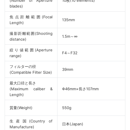
(Number of Aperture
10枚(10 elements)
blades)
焦点距離範囲(Focal
135mm
Length)
撮影距離範囲(Shooting
1.5m～∞
distance)
絞り値範囲(Aperture
F4～F32
range)
フィルターの径
39mm
(Compatible Filter Size)
最大口径と長さ
(Maximum caliber &
Φ46mm×長さ107mm
Length)
質量(Weight)
550g
生産国(Country of
日本(Japan)
Manufacture)