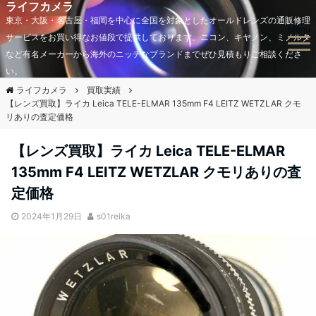
ライフカメラ
東京・大阪・名古屋・福岡を中心に全国を対象としたオールドレンズの通販修理
Menu
サービスをお買い得なお値段で提供しております。ニコン、キヤノン、ミノルタ
など有名メーカーから海外のニッチなブランドまでぜひ見積もりご相談くださ
い。
ライフカメラ
買取実績
【レンズ買取】ライカ Leica TELE-ELMAR 135mm F4 LEITZ WETZLAR クモ
リありの査定価格
【レンズ買取】ライカ Leica TELE-ELMAR
135mm F4 LEITZ WETZLAR クモリありの査
定価格
2024年1月29日
s01reika