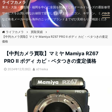
ライフカメラ
東京・大阪・名古屋・福岡を中心に全国を対象としたオールドレンズの通販修理
Menu
サービスをお買い得なお値段で提供しております。ニコン、キヤノン、ミノルタ
など有名メーカーから海外のニッチなブランドまでぜひ見積もりご相談くださ
い。
ライフカメラ
買取実績
【中判カメラ買取】マミヤ Mamiya RZ67 PRO II ボディ カビ・ベタつきの査定
価格
【中判カメラ買取】マミヤ Mamiya RZ67
PRO II ボディ カビ・ベタつきの査定価格
2024年12月28日
s01reika