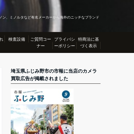
ノン、ミノルタなど有名メーカーから海外のニッチなブランド
れ
検査設備
ご質問コー
プライバシ
特商法に基
ナー
ーポリシー
づく表示
埼玉県ふじみ野市の市報に当店のカメラ
買取広告が掲載されました