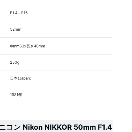
F1.4～F16
52mm
Φmm63x長さ40mm
250g
日本(Japan)
1981年
Nikon NIKKOR 50mm F1.4