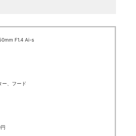
り
mm F1.4 Ai-s
ター、フード
0円