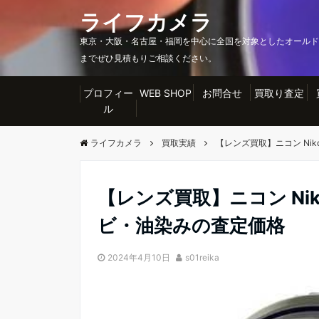
ライフカメラ
東京・大阪・名古屋・福岡を中心に全国を対象としたオールド
までぜひ見積もりご相談ください。
プロフィー
WEB SHOP
お問合せ
買取り査定
ル
ライフカメラ
買取実績
【レンズ買取】ニコン Nikon
【レンズ買取】ニコン Nikon N
ビ・油染みの査定価格
2024年4月10日
s01reika