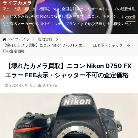
ライフカメラ
東京・大阪・名古屋・福岡を中心に全国を対象としたオールドレンズの通販修理
Menu
サービスをお買い得なお値段で提供しております。ニコン、キヤノン、ミノルタ
など有名メーカーから海外のニッチなブランドまでぜひ見積もりご相談くださ
い。
ライフカメラ
買取実績
【壊れたカメラ買取】ニコン Nikon D750 FX エラー FEE表示・シャッター不
可の査定価格
【壊れたカメラ買取】ニコン Nikon D750 FX
エラー FEE表示・シャッター不可の査定価格
2024年6月16日
s01reika