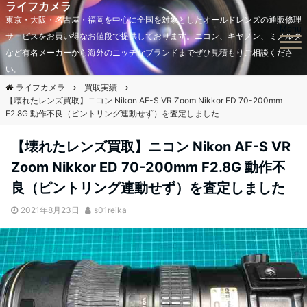
ライフカメラ
東京・大阪・名古屋・福岡を中心に全国を対象としたオールドレンズの通販修理
Menu
サービスをお買い得なお値段で提供しております。ニコン、キヤノン、ミノルタ
など有名メーカーから海外のニッチなブランドまでぜひ見積もりご相談くださ
い。
ライフカメラ
買取実績
【壊れたレンズ買取】ニコン Nikon AF-S VR Zoom Nikkor ED 70-200mm
F2.8G 動作不良（ピントリング連動せず）を査定しました
【壊れたレンズ買取】ニコン Nikon AF-S VR
Zoom Nikkor ED 70-200mm F2.8G 動作不
良（ピントリング連動せず）を査定しました
2021年8月23日
s01reika