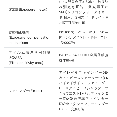
(中央部重点度約80%)、絞り込
み測光も可能、受光素子に
露出計(Exposure meter)
SPD(シリコンフォトダイオー
ド)採用、専用スピードライト使
用時TTL調光可能
露出補正機構
ISO100でEV1～EV18（50㎜
(Exposure compensation
F1.4レンズでf/1.4・1秒～f/11・
mechanism)
1/2000秒）
フィルム感度使用領域
ISO12～6400,FRE(金属薄膜抵
ISO/ASA
抗体)採用
(Film sensitivity area)
アイレベルファインダーDE-
2(アイピースシャッターつき)/
ハイアイポイントファインダー
DE-3(アイピースシャッターつ
ファインダー(Finder)
き)/ウエストレペルファインダ
ーDW-3/高倍率ファインダー
DW-4/アクションファインダー
DA-2、交換可能