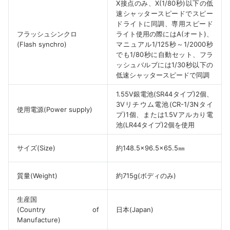
X接点のみ、X(1/80秒)以下の低
速シャッタースピードでスピー
ドライトに同調、専用スピード
フラッシュシンクロ
ライト使用の際にはA(オート)、
(Flash synchro)
マニュアル1/125秒～1/2000秒
でも1/80秒に自動セット、フラ
ッシュバルブには1/30秒以下の
低速シャッタースピードで同調
1.55V銀電池(SR44タイプ)2個、
3Vリチウム電池(CR-1/3Nタイ
使用電源(Power supply)
プ)1個、または1.5Vアルカり電
池(LR44タイプ)2個を使用
サイズ(Size)
約148.5×96.5×65.5㎜
質量(Weight)
約715g(ボディのみ)
生産国
(Country of
日本(Japan)
Manufacture)