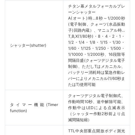
チタン幕メタルフォーカルプレ
ーンシャッター
A(オート)時…8秒～1/2000秒
(電子制御、クォーツ(水晶振動
子)回路内蔵）、マニュアル時…
T,B,X(1/80秒)・8・4・2・1・
1/2・1/4・1/8・1/15・1/30・
シャッター(shutter)
1/60・1/125・1/250・1/500・
1/10000・1/2000秒、16段階等
間隔目盛(クォーツデジタル電子
制御)、ただしTはメカニカル、
バッテリー消耗時は緊急作動レ
バーによりメカニカル(1/60秒ま
たはT)使用可能
クォーツデジタル電子制御式、
作動時間10秒、途中解除可能、
タイマー機能(Timer
作動中はLEDによる点滅表示
function)
（シャッター作動2秒前より点
滅間隔短縮）
TTL中央部重点開放ボディ測光