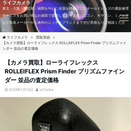
ライフカメラ
東京・大阪・名古屋・福岡を中心に全国を対象としたオールドレンズの通販修理
Menu
サービスをお買い得なお値段で提供しております。ニコン、キヤノン、ミノルタ
など有名メーカーから海外のニッチなブランドまでぜひ見積もりご相談くださ
い。
ライフカメラ
買取実績
【カメラ買取】ローライフレックス ROLLEIFLEX Prism Finder プリズムファイ
ンダー 並品の査定価格
【カメラ買取】ローライフレックス
ROLLEIFLEX Prism Finder プリズムファイン
ダー 並品の査定価格
2026年1月15日
s01reika