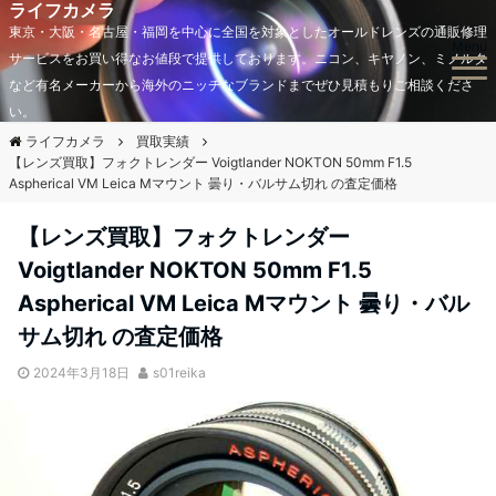
ライフカメラ
東京・大阪・名古屋・福岡を中心に全国を対象としたオールドレンズの通販修理
Menu
サービスをお買い得なお値段で提供しております。ニコン、キヤノン、ミノルタ
など有名メーカーから海外のニッチなブランドまでぜひ見積もりご相談くださ
い。
ライフカメラ
買取実績
【レンズ買取】フォクトレンダー Voigtlander NOKTON 50mm F1.5
Aspherical VM Leica Mマウント 曇り・バルサム切れ の査定価格
【レンズ買取】フォクトレンダー
Voigtlander NOKTON 50mm F1.5
Aspherical VM Leica Mマウント 曇り・バル
サム切れ の査定価格
2024年3月18日
s01reika