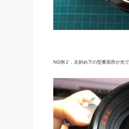
NG例２．左斜め下の型番箇所が光