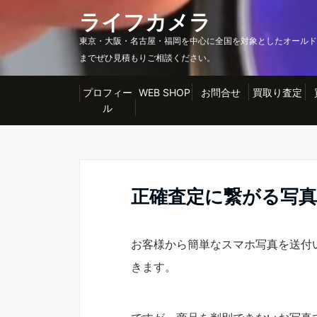
ライフカメラ
東京・大阪・名古屋・福岡を中心に全国を対象としたオールド
までぜひ見積もりご相談ください。
プロフィー
WEB SHOP
お問合せ
買取り査定
ル
正確査定に繋がる写
お客様から簡単なスマホ写真を送付
きます。