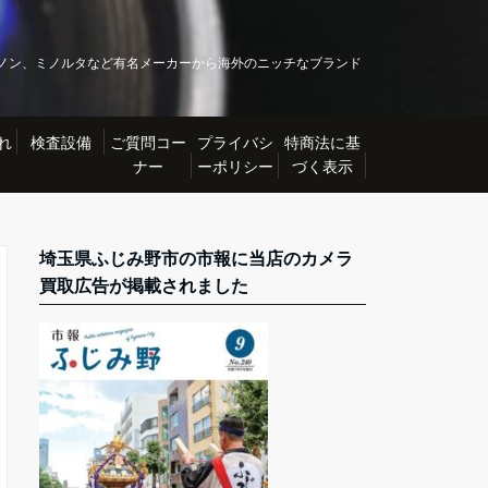
ノン、ミノルタなど有名メーカーから海外のニッチなブランド
れ
検査設備
ご質問コー
プライバシ
特商法に基
ナー
ーポリシー
づく表示
埼玉県ふじみ野市の市報に当店のカメラ
買取広告が掲載されました