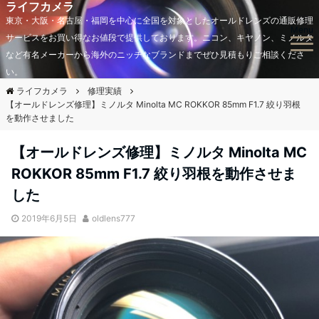
ライフカメラ
東京・大阪・名古屋・福岡を中心に全国を対象としたオールドレンズの通販修理
Menu
サービスをお買い得なお値段で提供しております。ニコン、キヤノン、ミノルタ
など有名メーカーから海外のニッチなブランドまでぜひ見積もりご相談くださ
い。
ライフカメラ
修理実績
【オールドレンズ修理】ミノルタ Minolta MC ROKKOR 85mm F1.7 絞り羽根
を動作させました
【オールドレンズ修理】ミノルタ Minolta MC
ROKKOR 85mm F1.7 絞り羽根を動作させま
した
2019年6月5日
oldlens777