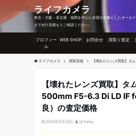
ライフカメラ
東京・大阪・名古屋・福岡を中心に全国を対象としたオールド
までぜひ見積もりご相談ください。
プロフィー
WEB SHOP
お問合せ
買取り査定
ル
ライフカメラ
買取実績
【壊れたレンズ買取】タムロン TA
【壊れたレンズ買取】タムロン 
500mm F5-6.3 Di LD I
良）の査定価格
2024年3月23日
s01reika