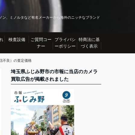
ノン、ミノルタなど有名メーカーから海外のニッチなブランド
れ
検査設備
ご質問コー
プライバシ
特商法に基
ナー
ーポリシー
づく表示
r01通信不良）の査定価格
埼玉県ふじみ野市の市報に当店のカメラ
買取広告が掲載されました