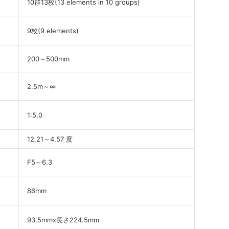
10群13枚(13 elements in 10 groups)
9枚(9 elements)
200～500mm
2.5m～∞
1:5.0
12.21～4.57 度
F5～6.3
86mm
93.5mmx長さ224.5mm