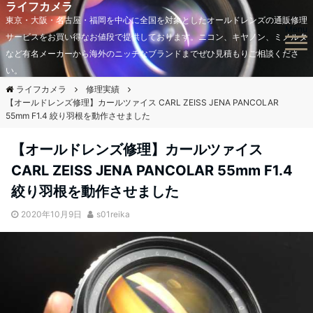
ライフカメラ
東京・大阪・名古屋・福岡を中心に全国を対象としたオールドレンズの通販修理
Menu
サービスをお買い得なお値段で提供しております。ニコン、キヤノン、ミノルタ
など有名メーカーから海外のニッチなブランドまでぜひ見積もりご相談くださ
い。
ライフカメラ
修理実績
【オールドレンズ修理】カールツァイス CARL ZEISS JENA PANCOLAR
55mm F1.4 絞り羽根を動作させました
【オールドレンズ修理】カールツァイス
CARL ZEISS JENA PANCOLAR 55mm F1.4
絞り羽根を動作させました
2020年10月9日
s01reika